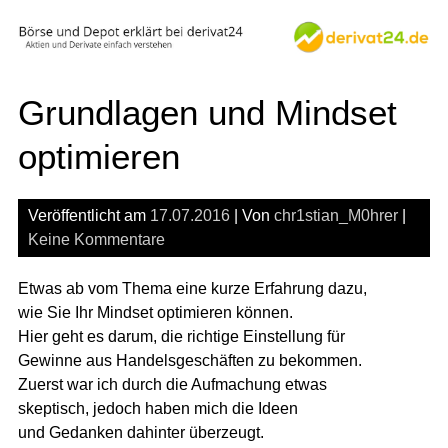
Skip
to
content
Grundlagen und Mindset
optimieren
Veröffentlicht am
17.07.2016
| Von
chr1stian_M0hrer
|
Keine Kommentare
Etwas ab vom Thema eine kurze Erfahrung dazu,
wie Sie Ihr Mindset optimieren können.
Hier geht es darum, die richtige Einstellung für
Gewinne aus Handelsgeschäften zu bekommen.
Zuerst war ich durch die Aufmachung etwas
skeptisch, jedoch haben mich die Ideen
und Gedanken dahinter überzeugt.