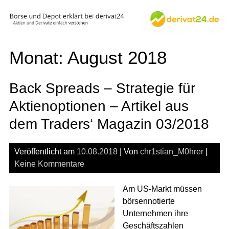
Skip
to
content
Monat:
August 2018
Back Spreads – Strategie für
Aktienoptionen – Artikel aus
dem Traders‘ Magazin 03/2018
Veröffentlicht am
10.08.2018
| Von
chr1stian_M0hrer
|
Keine Kommentare
Am US-Markt müssen
börsennotierte
Unternehmen ihre
Geschäftszahlen