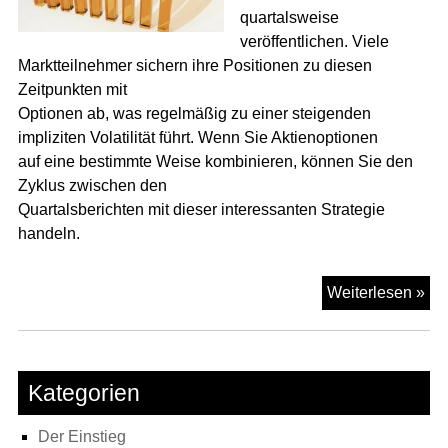
quartalsweise
veröffentlichen. Viele
Marktteilnehmer sichern ihre Positionen zu diesen
Zeitpunkten mit
Optionen ab, was regelmäßig zu einer steigenden
impliziten Volatilität führt. Wenn Sie Aktienoptionen
auf eine bestimmte Weise kombinieren, können Sie den
Zyklus zwischen den
Quartalsberichten mit dieser interessanten Strategie
handeln.
Ba
Weiterlesen »
Sp
–
Str
für
Kategorien
Akt
–
Der Einstieg