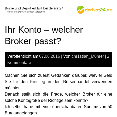
Skip
to
content
Ihr Konto – welcher
Broker passt?
Veröffentlicht am
07.06.2016
| Von
chr1stian_M0hrer
|
2
Kommentare
Machen Sie sich zuerst Gedanken darüber, wieviel Geld
Sie für den
Einstieg
in den Börsenhandel verwenden
möchten.
Danach stellt sich die Frage, welcher Broker für eine
solche Kontogröße der Richtige sein könnte?
Ich selbst habe mit einer überschaubaren Summe von 50
Euro angefangen.