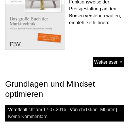
Funktionsweise der
Preisgestaltung an den
Börsen verstehen wollen,
empfehle ich Ihnen:
Tr
Weiterlesen »
ler
na
Grundlagen und Mindset
Mar
optimieren
Veröffentlicht am
17.07.2016
| Von
chr1stian_M0hrer
|
Keine Kommentare