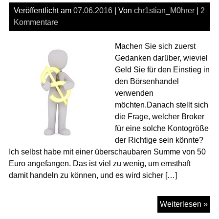
Veröffentlicht am
07.06.2016
| Von
chr1stian_M0hrer
|
2
Kommentare
Machen Sie sich zuerst
Gedanken darüber, wieviel
Geld Sie für den Einstieg in
den Börsenhandel
verwenden
möchten.Danach stellt sich
die Frage, welcher Broker
für eine solche Kontogröße
der Richtige sein könnte?
Ich selbst habe mit einer überschaubaren Summe von 50
Euro angefangen. Das ist viel zu wenig, um ernsthaft
damit handeln zu können, und es wird sicher […]
Ihr
Weiterlesen »
Ko