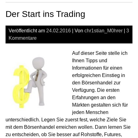
–
Der Start ins Trading
we
Bro
pas
Veröffentlicht am
24.02.2016
| Von
chr1stian_M0hrer
|
3
Kommentare
Auf dieser Seite stelle ich
Ihnen Tipps und
Informationen für einen
erfolgreichen Einstieg in
den Börsenhandel zur
Verfügung. Die ersten
Erfahrungen an den
Märkten gestalten sich für
jeden Menschen
unterschiedlich. Legen Sie zuerst fest, welche Ziele Sie
mit dem Börsenhandel erreichen wollen. Dann lernen Sie
zu entscheiden, ob Sie besser auf Rohstoffe, Futures,