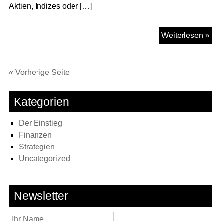
Aktien, Indizes oder […]
De
Weiterlesen »
Sta
ins
Tra
« Vorherige Seite
Kategorien
Der Einstieg
Finanzen
Strategien
Uncategorized
Newsletter