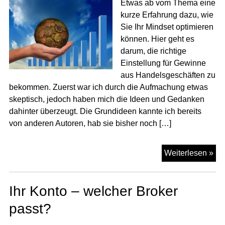
Etwas ab vom Thema eine
kurze Erfahrung dazu, wie
Sie Ihr Mindset optimieren
können. Hier geht es
darum, die richtige
Einstellung für Gewinne
aus Handelsgeschäften zu
bekommen. Zuerst war ich durch die Aufmachung etwas
skeptisch, jedoch haben mich die Ideen und Gedanken
dahinter überzeugt. Die Grundideen kannte ich bereits
von anderen Autoren, hab sie bisher noch […]
Gr
Weiterlesen »
un
Mi
Ihr Konto – welcher Broker
opt
passt?