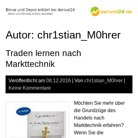
Skip
to
content
Autor:
chr1stian_M0hrer
Traden lernen nach
Markttechnik
Veröffentlicht am
08.12.2016
| Von
chr1stian_M0hrer
|
Keine Kommentare
Möchten Sie mehr über
die Grundzüge des
Handels nach
Markttechnik erfahren?
Wenn Sie die