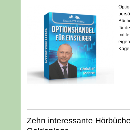
Optio
persö
Büche
für d
mittl
eigen
Kagel
Zehn interessante Hörbüche