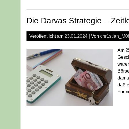
Die Darvas Strategie – Zei
Veröffentlicht am
23.01.2024
| Von
chr1stian_M0
Am 25
Gesch
waren
Börse
damal
daß e
Forme