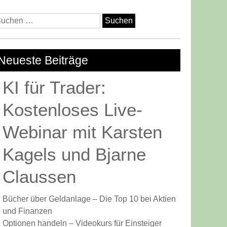
n
uchen
ch:
zen
Neueste Beiträge
KI für Trader:
Kostenloses Live-
Webinar mit Karsten
Kagels und Bjarne
Claussen
nen
ln
Bücher über Geldanlage – Die Top 10 bei Aktien
kurs
und Finanzen
Optionen handeln – Videokurs für Einsteiger