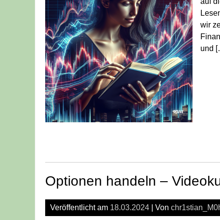
auf d
Lesen
wir z
Finan
und [
Optionen handeln – Videokur
Veröffentlicht am
18.03.2024
| Von
chr1stian_M0