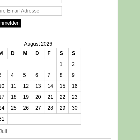
August 2026
M
D
M
D
F
S
S
1
2
3
4
5
6
7
8
9
10
11
12
13
14
15
16
r
17
18
19
20
21
22
23
nlage
24
25
26
27
28
29
30
31
Juli