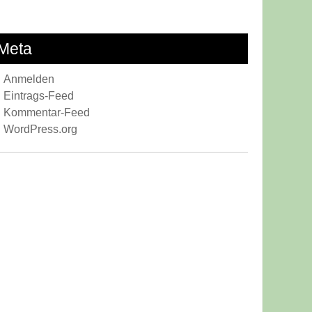
gie
ser
Meta
gensaufbau
Anmelden
Eintrags-Feed
Kommentar-Feed
WordPress.org