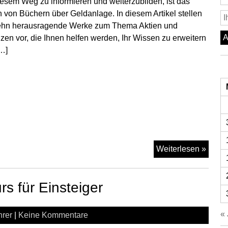
iesem Weg zu informieren und weiterzubilden, ist das
 von Büchern über Geldanlage. In diesem Artikel stellen
ehn herausragende Werke zum Thema Aktien und
zen vor, die Ihnen helfen werden, Ihr Wissen zu erweitern
…]
Büche
Weiterlesen »
über
Gelda
s für Einsteiger
–
Die
Top
« 
hrer
|
Keine Kommentare
10