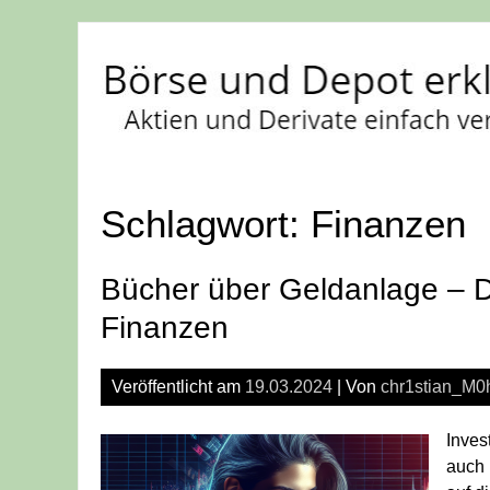
Skip
to
content
Schlagwort:
Finanzen
Bücher über Geldanlage – D
Finanzen
Veröffentlicht am
19.03.2024
| Von
chr1stian_M0
Inves
auch 