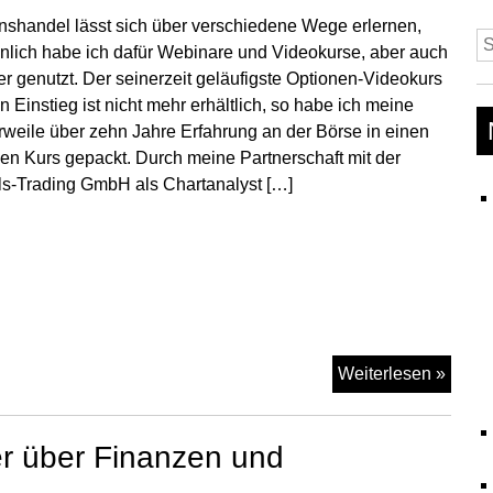
bei
nshandel lässt sich über verschiedene Wege erlernen,
Aktie
S
nlich habe ich dafür Webinare und Videokurse, aber auch
und
na
r genutzt. Der seinerzeit geläufigste Optionen-Videokurs
Finan
en Einstieg ist nicht mehr erhältlich, so habe ich meine
erweile über zehn Jahre Erfahrung an der Börse in einen
en Kurs gepackt. Durch meine Partnerschaft mit der
s-Trading GmbH als Chartanalyst […]
Optio
Weiterlesen »
hande
–
r über Finanzen und
Video
für