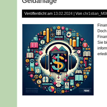
Geldanlage
Veröffentlicht am
13.02.2024
| Von
chr1stian_M0
Finan
Doch 
Finan
Sie b
infor
erled