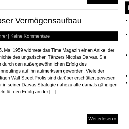
intere
Hörbü
tloser Vermögensaufbau
über
Finan
und
hrer
|
Keine Kommentare
Gelda
. Mai 1959 widmete das Time Magazin einen Artikel der
ichte des ungarischen Tänzers Nicolas Darvas. Sie
 durch den außergewöhnlichen Erfolg des
nneulings auf ihn aufmerksam geworden. Viele der
igen Wall Street Profis sind darüber erschüttert gewesen,
r in seiner Darvas Strategie nahezu alle damals gängigen
ln für den Erfolg an der […]
Die
Weiterlesen »
Darva