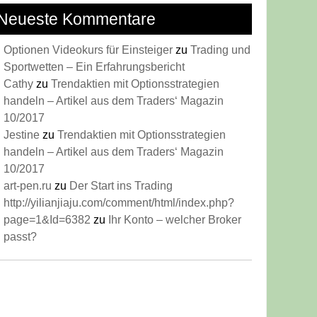
ssante
Neueste Kommentare
cher
Optionen Videokurs für Einsteiger
zu
Trading und
zen
Sportwetten – Ein Erfahrungsbericht
Cathy
zu
Trendaktien mit Optionsstrategien
nlage
handeln – Artikel aus dem Traders‘ Magazin
10/2017
Jestine
zu
Trendaktien mit Optionsstrategien
handeln – Artikel aus dem Traders‘ Magazin
10/2017
art-pen.ru
zu
Der Start ins Trading
http://yilianjiaju.com/comment/html/index.php?
page=1&Id=6382
zu
Ihr Konto – welcher Broker
passt?
s